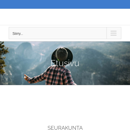
Skip
to
content
Siirry...
Etusivu
SEURAKUNTA