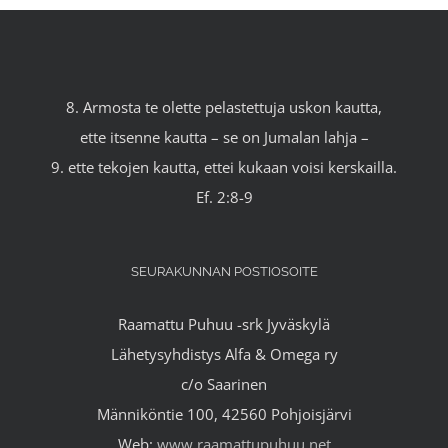
8. Armosta te olette pelastettuja uskon kautta,
ette itsenne kautta – se on Jumalan lahja –
9. ette tekojen kautta, ettei kukaan voisi kerskailla.
Ef. 2:8-9
SEURAKUNNAN POSTIOSOITE
Raamattu Puhuu -srk Jyväskylä
Lähetysyhdistys Alfa & Omega ry
c/o Saarinen
Männiköntie 100, 42560 Pohjoisjärvi
Web:
www.raamattupuhuu.net